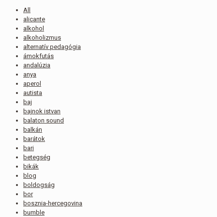
All
alicante
alkohol
alkoholizmus
alternatív pedagógia
ámokfutás
andalúzia
anya
aperol
autista
baj
bajnok istvan
balaton sound
balkán
barátok
bari
betegség
bikák
blog
boldogság
bor
bosznia-hercegovina
bumble