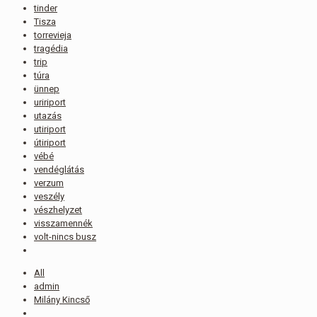
tinder
Tisza
torrevieja
tragédia
trip
túra
ünnep
uririport
utazás
utiriport
útiriport
vébé
vendéglátás
verzum
veszély
vészhelyzet
visszamennék
volt-nincs busz
All
admin
Milány Kincső