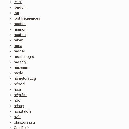
lélek
london
lori
lost frequences
madrid
mámor
martos
mkey
mma
modell
montenegro
mosoly
múzeum
naplo
németország
népdal
népi
néptánc
nők
nőnap
nosztalgia
nyár
olaszorszag
One Brain