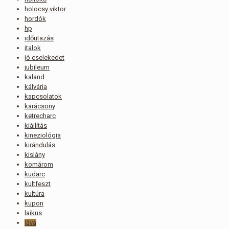
holocsy viktor
hordók
hp
időutazás
italok
jó cselekedet
jubileum
kaland
kálvária
kapcsolatok
karácsony
ketrecharc
kiállítás
kineziológia
kirándulás
kislány
komárom
kudarc
kultfeszt
kultúra
kupon
laikus
láva