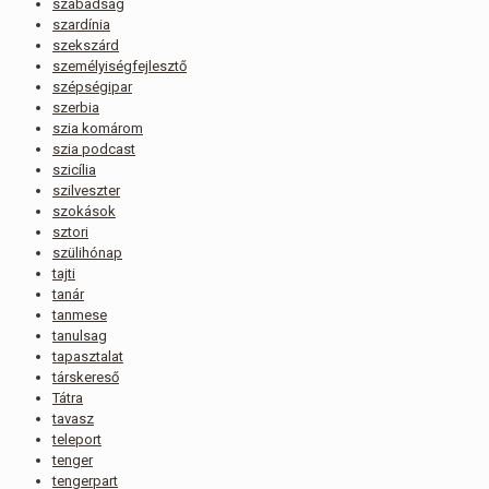
szabadság
szardínia
szekszárd
személyiségfejlesztő
szépségipar
szerbia
szia komárom
szia podcast
szicília
szilveszter
szokások
sztori
szülihónap
tajti
tanár
tanmese
tanulsag
tapasztalat
társkereső
Tátra
tavasz
teleport
tenger
tengerpart