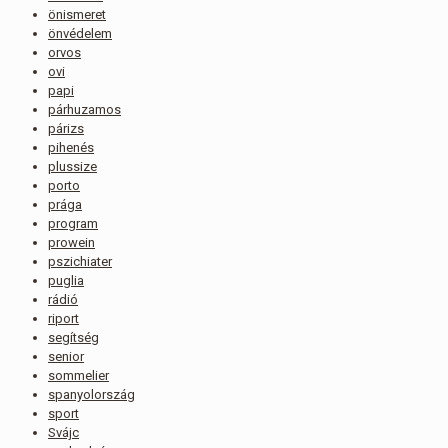
önismeret
önvédelem
orvos
ovi
papi
párhuzamos
párizs
pihenés
plussize
porto
prága
program
prowein
pszichiater
puglia
rádió
riport
segítség
senior
sommelier
spanyolország
sport
Svájc