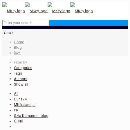
láva
Home
Blog
láva
Filter by
Categories
Tags
Authors
Show all
All
Duna24
MK kalandjai
PR
Szia Komárom -blog
Új Nő