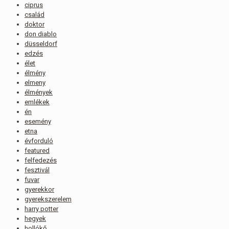
ciprus
család
doktor
don diablo
düsseldorf
edzés
élet
élmény
elmeny
élmények
emlékek
én
esemény
etna
évforduló
featured
felfedezés
fesztivál
fuvar
gyerekkor
gyerekszerelem
harry potter
hegyek
hollókő