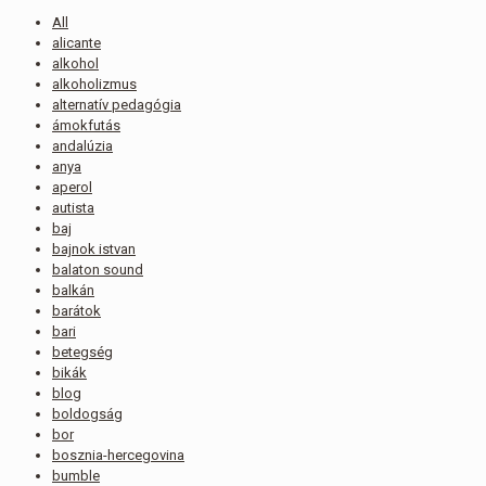
All
alicante
alkohol
alkoholizmus
alternatív pedagógia
ámokfutás
andalúzia
anya
aperol
autista
baj
bajnok istvan
balaton sound
balkán
barátok
bari
betegség
bikák
blog
boldogság
bor
bosznia-hercegovina
bumble