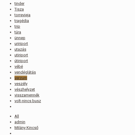
tinder
Tisza
torrevieja
tragédia
trip
túra
ünnep
uririport
utazás
utiriport
útiriport
vébé
vendéglátás
verzum
veszély
vészhelyzet
visszamennék
volt-nincs busz
All
admin
Milány Kincső