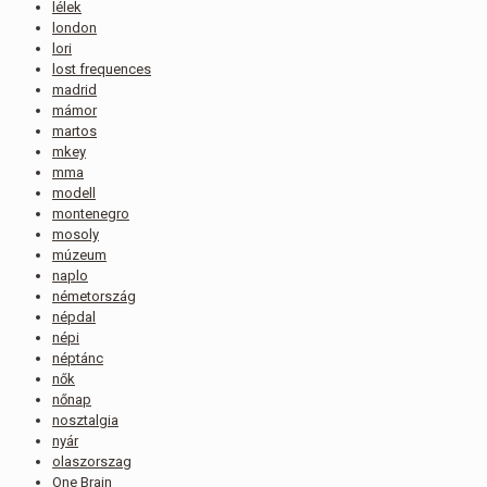
lélek
london
lori
lost frequences
madrid
mámor
martos
mkey
mma
modell
montenegro
mosoly
múzeum
naplo
németország
népdal
népi
néptánc
nők
nőnap
nosztalgia
nyár
olaszorszag
One Brain