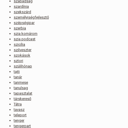
szabadság
szardínia
szekszárd
személyiségfejlesztő
szépségipar
szerbia
szia komárom
szia podcast
szicília
szilveszter
szokások
sztori
szülihónap
tajti
tanár
tanmese
tanulsag
tapasztalat
társkereső
Tátra
tavasz
teleport
tenger
tengerpart