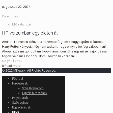
augusztus 22, 2024
Categories
MK kalandjai
HP-verzumban egy életen át
Amikor 11 évesen először a kezembe fogtam a nagypapámtól kapott
Harry Potter könyvet, még nem tudtam, hogy ennyire be fog szippantani.
Ahogy azt sem gondoltam, hogy harmincon túl is ugyanilyen rajongással
fogok például a londoni HP-múzeumban korzózni.
Do you like it?
0
Read more
© 2022 MKey.sk. All Rights Reserved.
Főoldal
Hirdetések
Szia Komárom
Egyéb hirdetések
Pályázatok
Szövegírás
Egyediségek
Blog