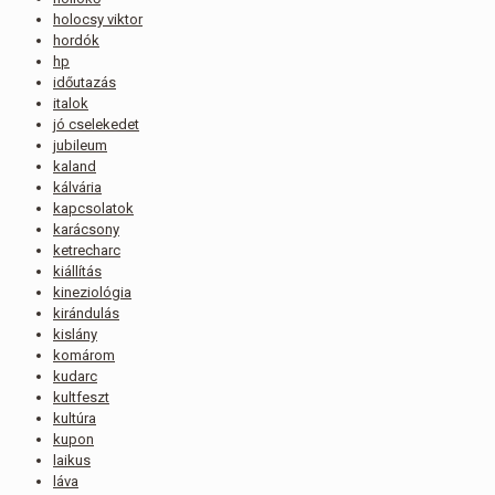
holocsy viktor
hordók
hp
időutazás
italok
jó cselekedet
jubileum
kaland
kálvária
kapcsolatok
karácsony
ketrecharc
kiállítás
kineziológia
kirándulás
kislány
komárom
kudarc
kultfeszt
kultúra
kupon
laikus
láva