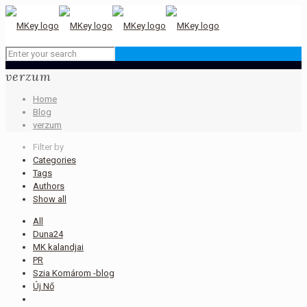
verzum
Home
Blog
verzum
Filter by
Categories
Tags
Authors
Show all
All
Duna24
MK kalandjai
PR
Szia Komárom -blog
Új Nő