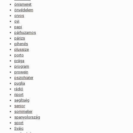
önismeret
önvédelem
orvos
ovi
papi
párhuzamos
párizs
pihenés
plussize
porto
prága
program
prowein
pszichiater
puglia
rádió
riport
segítség
senior
sommelier
spanyolország
sport
Svájc