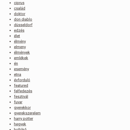
ciprus
család
doktor
don diablo
düsseldorf
edzés
élet
élmény
elmeny
élmények
emlékek
én
esemény
etna
évforduló
featured
felfedezés
fesztivál
fuvar
gyerekkor
gyerekszerelem
harry potter
hegyek
hollókő