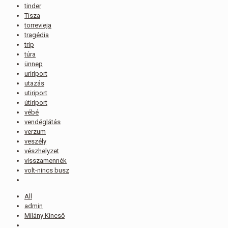
tinder
Tisza
torrevieja
tragédia
trip
túra
ünnep
uririport
utazás
utiriport
útiriport
vébé
vendéglátás
verzum
veszély
vészhelyzet
visszamennék
volt-nincs busz
All
admin
Milány Kincső