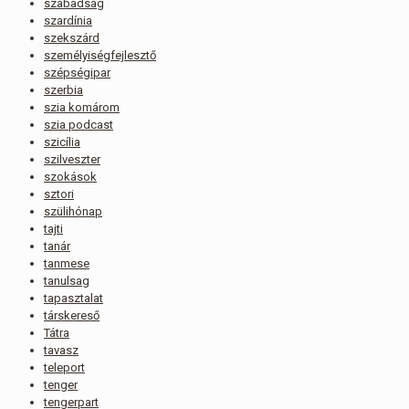
szabadság
szardínia
szekszárd
személyiségfejlesztő
szépségipar
szerbia
szia komárom
szia podcast
szicília
szilveszter
szokások
sztori
szülihónap
tajti
tanár
tanmese
tanulsag
tapasztalat
társkereső
Tátra
tavasz
teleport
tenger
tengerpart