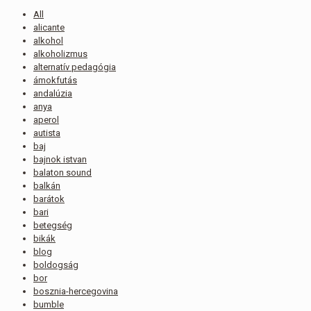
All
alicante
alkohol
alkoholizmus
alternatív pedagógia
ámokfutás
andalúzia
anya
aperol
autista
baj
bajnok istvan
balaton sound
balkán
barátok
bari
betegség
bikák
blog
boldogság
bor
bosznia-hercegovina
bumble