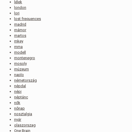
lélek
london
lori
lost frequences
madrid
mámor
martos
mkey
mma
modell
montenegro
mosoly
múzeum
naplo
németország
népdal
népi
néptánc
nők
nőnap
nosztalgia
nyár
olaszorszag
One Brain