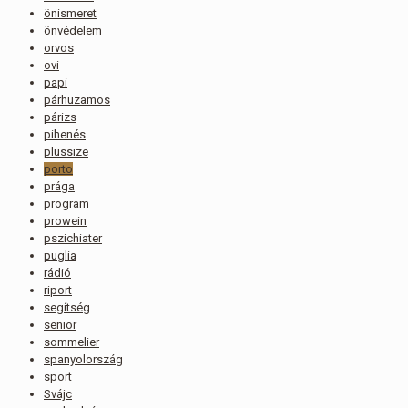
önismeret
önvédelem
orvos
ovi
papi
párhuzamos
párizs
pihenés
plussize
porto
prága
program
prowein
pszichiater
puglia
rádió
riport
segítség
senior
sommelier
spanyolország
sport
Svájc