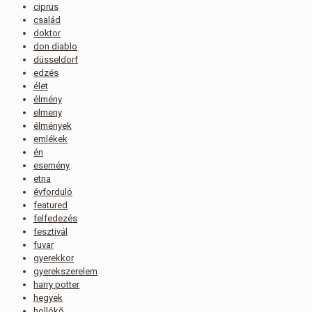
ciprus
család
doktor
don diablo
düsseldorf
edzés
élet
élmény
elmeny
élmények
emlékek
én
esemény
etna
évforduló
featured
felfedezés
fesztivál
fuvar
gyerekkor
gyerekszerelem
harry potter
hegyek
hollókő