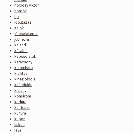
holocsy viktor
hordók
hp
időutazás
italok
jó cselekedet
jubileum
kaland
kálvária
kapcsolatok
karácsony
ketrecharc
kiállítás
kineziológia
kirándulás
kislány
komárom
kudarc
kultfeszt
kultúra
kupon
laikus
láva