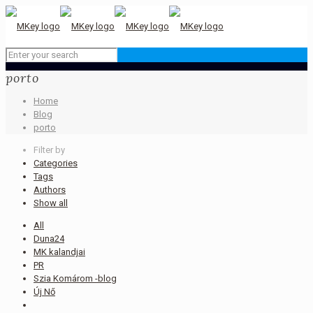
porto
Home
Blog
porto
Filter by
Categories
Tags
Authors
Show all
All
Duna24
MK kalandjai
PR
Szia Komárom -blog
Új Nő