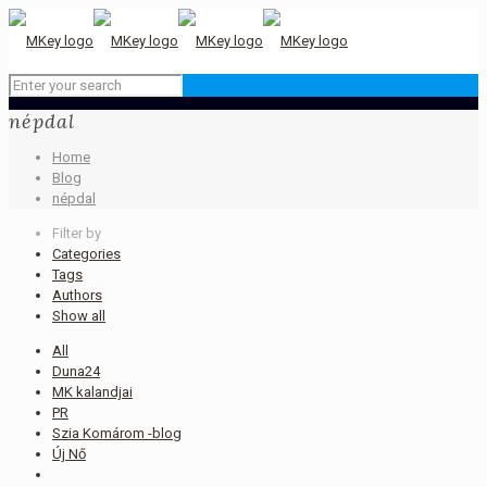
népdal
Home
Blog
népdal
Filter by
Categories
Tags
Authors
Show all
All
Duna24
MK kalandjai
PR
Szia Komárom -blog
Új Nő