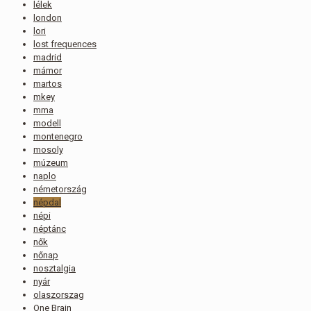
lélek
london
lori
lost frequences
madrid
mámor
martos
mkey
mma
modell
montenegro
mosoly
múzeum
naplo
németország
népdal
népi
néptánc
nők
nőnap
nosztalgia
nyár
olaszorszag
One Brain