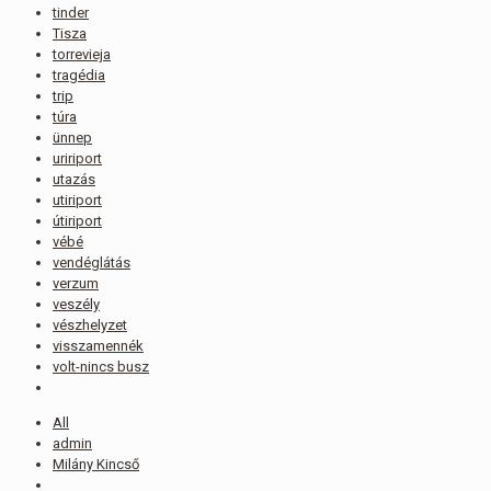
tinder
Tisza
torrevieja
tragédia
trip
túra
ünnep
uririport
utazás
utiriport
útiriport
vébé
vendéglátás
verzum
veszély
vészhelyzet
visszamennék
volt-nincs busz
All
admin
Milány Kincső