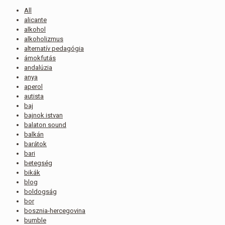
All
alicante
alkohol
alkoholizmus
alternatív pedagógia
ámokfutás
andalúzia
anya
aperol
autista
baj
bajnok istvan
balaton sound
balkán
barátok
bari
betegség
bikák
blog
boldogság
bor
bosznia-hercegovina
bumble