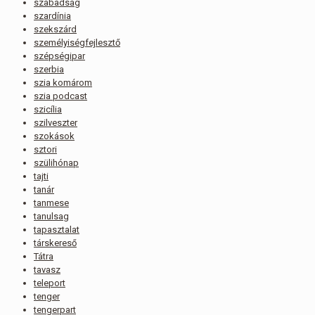
szabadság
szardínia
szekszárd
személyiségfejlesztő
szépségipar
szerbia
szia komárom
szia podcast
szicília
szilveszter
szokások
sztori
szülihónap
tajti
tanár
tanmese
tanulsag
tapasztalat
társkereső
Tátra
tavasz
teleport
tenger
tengerpart