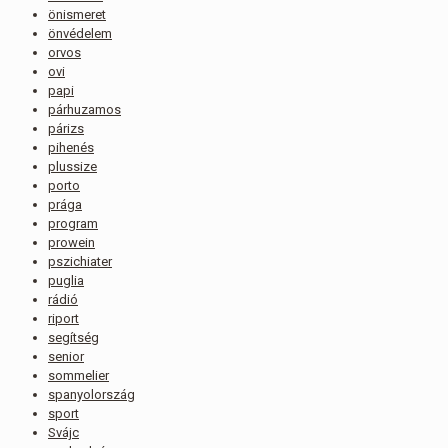
önismeret
önvédelem
orvos
ovi
papi
párhuzamos
párizs
pihenés
plussize
porto
prága
program
prowein
pszichiater
puglia
rádió
riport
segítség
senior
sommelier
spanyolország
sport
Svájc