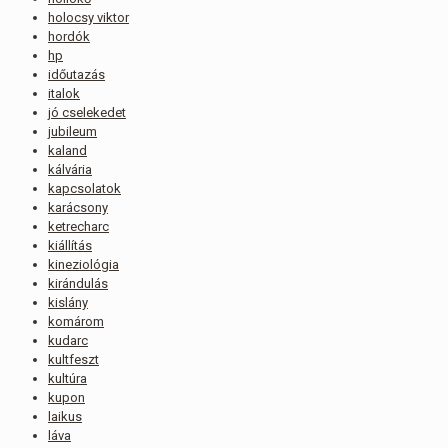
holocsy viktor
hordók
hp
időutazás
italok
jó cselekedet
jubileum
kaland
kálvária
kapcsolatok
karácsony
ketrecharc
kiállítás
kineziológia
kirándulás
kislány
komárom
kudarc
kultfeszt
kultúra
kupon
laikus
láva