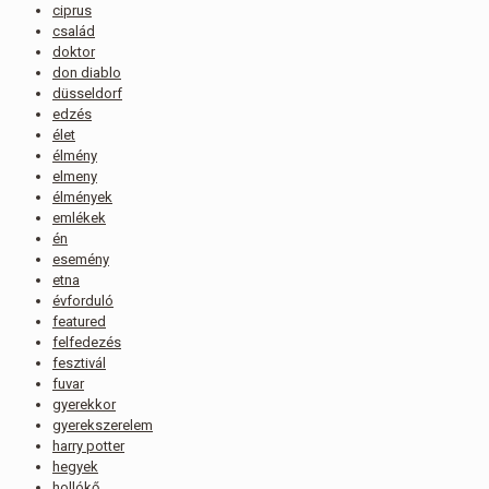
ciprus
család
doktor
don diablo
düsseldorf
edzés
élet
élmény
elmeny
élmények
emlékek
én
esemény
etna
évforduló
featured
felfedezés
fesztivál
fuvar
gyerekkor
gyerekszerelem
harry potter
hegyek
hollókő