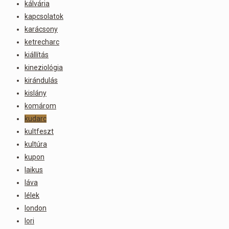
kálvária
kapcsolatok
karácsony
ketrecharc
kiállítás
kineziológia
kirándulás
kislány
komárom
kudarc
kultfeszt
kultúra
kupon
laikus
láva
lélek
london
lori