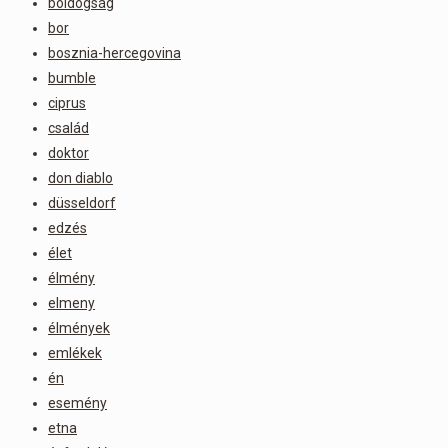
boldogság
bor
bosznia-hercegovina
bumble
ciprus
család
doktor
don diablo
düsseldorf
edzés
élet
élmény
elmeny
élmények
emlékek
én
esemény
etna