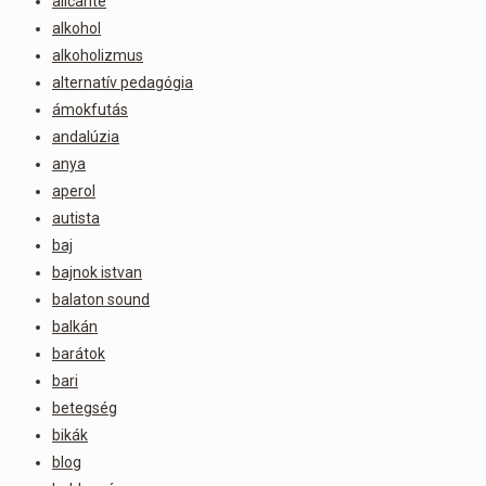
alicante
alkohol
alkoholizmus
alternatív pedagógia
ámokfutás
andalúzia
anya
aperol
autista
baj
bajnok istvan
balaton sound
balkán
barátok
bari
betegség
bikák
blog