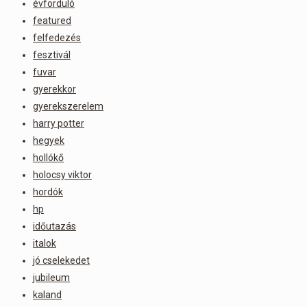
évforduló
featured
felfedezés
fesztivál
fuvar
gyerekkor
gyerekszerelem
harry potter
hegyek
hollókő
holocsy viktor
hordók
hp
időutazás
italok
jó cselekedet
jubileum
kaland