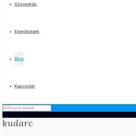
Szövegírás
Egyediségek
Blog
Kapcsolat
kudarc