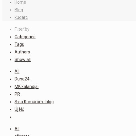
Home
Blog
kudarc
Filter by
Categories
Tags
Authors
Show all
All
Duna24
MK kalandjai
PR
Szia Komárom -blog
Új Nő
All